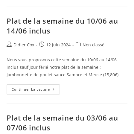
Plat de la semaine du 10/06 au
14/06 inclus
Didier Cox
12 juin 2024
Non classé
Nous vous proposons cette semaine du 10/06 au 14/06
inclus sauf jour férié notre plat de la semaine :
Jambonnette de poulet sauce Sambre et Meuse (15,80€)
Continuer La Lecture
Plat de la semaine du 03/06 au
07/06 inclus