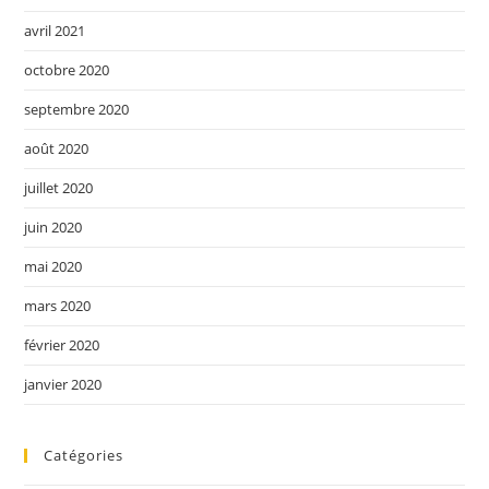
avril 2021
octobre 2020
septembre 2020
août 2020
juillet 2020
juin 2020
mai 2020
mars 2020
février 2020
janvier 2020
Catégories