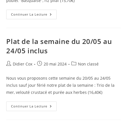
poulet "Basquaise", riz pilaf (15,70€)
Continuer La Lecture
Plat de la semaine du 20/05 au
24/05 inclus
Didier Cox
20 mai 2024
Non classé
Nous vous proposons cette semaine du 20/05 au 24/05
inclus sauf jour férié notre plat de la semaine : Trio de la
mer, velouté crustacé et purée aux herbes (16,40€)
Continuer La Lecture