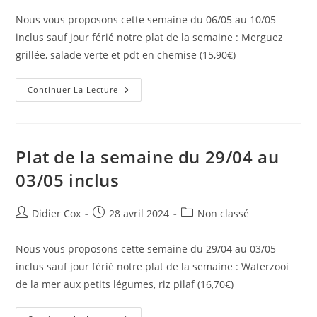
Nous vous proposons cette semaine du 06/05 au 10/05
inclus sauf jour férié notre plat de la semaine : Merguez
grillée, salade verte et pdt en chemise (15,90€)
Continuer La Lecture
Plat de la semaine du 29/04 au
03/05 inclus
Didier Cox
28 avril 2024
Non classé
Nous vous proposons cette semaine du 29/04 au 03/05
inclus sauf jour férié notre plat de la semaine : Waterzooi
de la mer aux petits légumes, riz pilaf (16,70€)