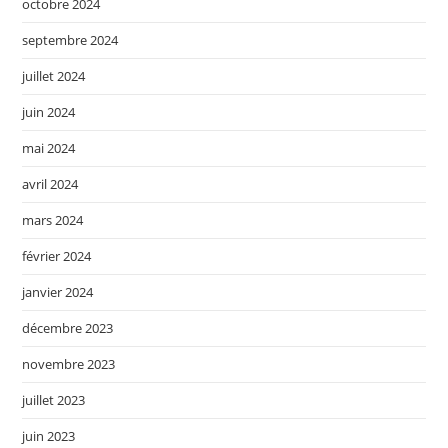
octobre 2024
septembre 2024
juillet 2024
juin 2024
mai 2024
avril 2024
mars 2024
février 2024
janvier 2024
décembre 2023
novembre 2023
juillet 2023
juin 2023