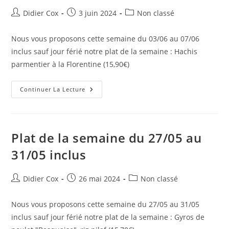
Didier Cox
3 juin 2024
Non classé
Nous vous proposons cette semaine du 03/06 au 07/06
inclus sauf jour férié notre plat de la semaine : Hachis
parmentier à la Florentine (15,90€)
Continuer La Lecture
Plat de la semaine du 27/05 au
31/05 inclus
Didier Cox
26 mai 2024
Non classé
Nous vous proposons cette semaine du 27/05 au 31/05
inclus sauf jour férié notre plat de la semaine : Gyros de