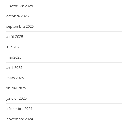
novembre 2025
octobre 2025
septembre 2025
août 2025
juin 2025
mai 2025
avril 2025
mars 2025
février 2025
janvier 2025
décembre 2024
novembre 2024